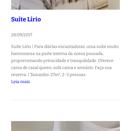
Suíte Lírio
28/09/2017
Suíte Lírio | Para diárias encantadoras, uma suíte muito
harmoniosa na parte interna da nossa pousada,
proporcionando privacidade e tranquilidade. Oferece
cama de casal queen, sofá cama e armário. Faça sua
reserva. | Tamanho: 27m², 2-3 pessoas.
:
Leia mais
S
u
í
t
e
L
í