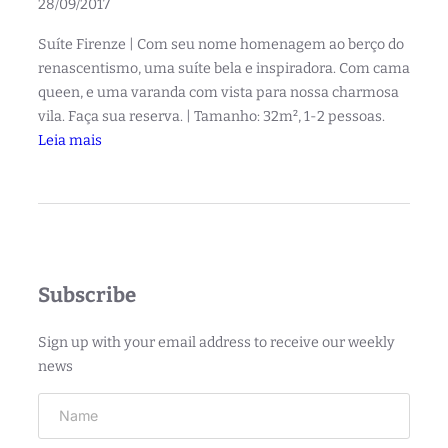
28/09/2017
Suíte Firenze | Com seu nome homenagem ao berço do
renascentismo, uma suíte bela e inspiradora. Com cama
queen, e uma varanda com vista para nossa charmosa
vila. Faça sua reserva. | Tamanho: 32m², 1-2 pessoas.
:
Leia mais
S
u
í
t
e
F
Subscribe
i
r
Sign up with your email address to receive our weekly
e
news
n
z
e