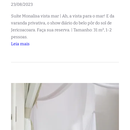
23/08/2023
Suíte Monalisa vista mar | Ah, a vista para o mar! E da
varanda privativa, o show diário do belo pôr do sol de
Jericoacoara. Faça sua reserva. | Tamanho: 31 m², 1-2
pessoas.
:
Leia mais
S
u
í
t
e
M
o
n
a
l
i
s