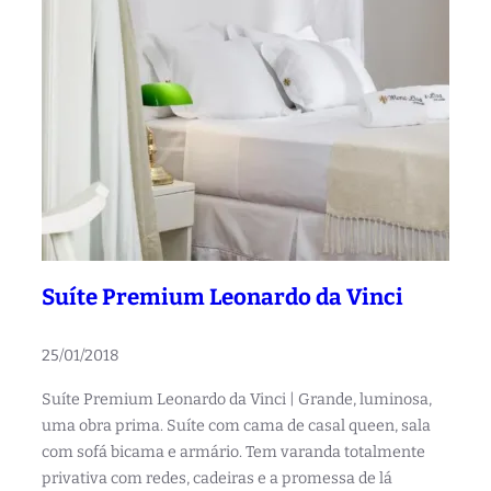
a
v
i
s
t
a
m
a
r
Suíte Premium Leonardo da Vinci
25/01/2018
Suíte Premium Leonardo da Vinci | Grande, luminosa,
uma obra prima. Suíte com cama de casal queen, sala
com sofá bicama e armário. Tem varanda totalmente
privativa com redes, cadeiras e a promessa de lá