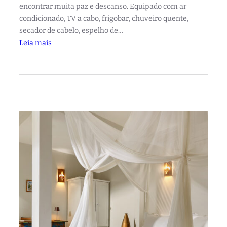
encontrar muita paz e descanso. Equipado com ar
condicionado, TV a cabo, frigobar, chuveiro quente,
secador de cabelo, espelho de…
:
Leia mais
S
u
í
t
e
P
r
e
m
i
u
m
L
e
o