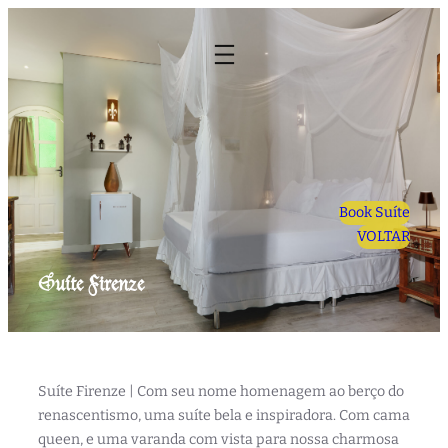
Pular
para
o
conteúdo
Book Suíte
VOLTAR
Suíte Firenze
Suíte Firenze | Com seu nome homenagem ao berço do
renascentismo, uma suíte bela e inspiradora. Com cama
queen, e uma varanda com vista para nossa charmosa