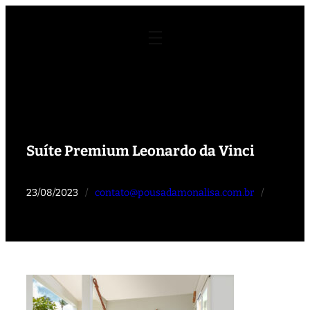
Pular
para
o
conteúdo
Suíte Premium Leonardo da Vinci
23/08/2023
/
contato@pousadamonalisa.com.br
/