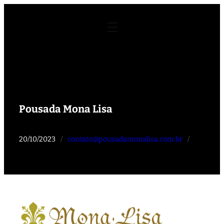
Pular
para
o
conteúdo
Pousada Mona Lisa
20/10/2023
/
contato@pousadamonalisa.com.br
/